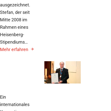
ausgezeichnet.
Stefan, der seit
Mitte 2008 im
Rahmen eines
Heisenberg-
Stipendiums…
Mehr erfahren
15. Juli 2010
Innovationspreis
Hochschulmedizin
Ein
internationales