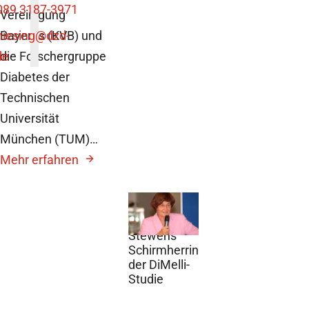
089 3187-3971
Vereinigung
niesing
Bayerns (KVB) und
@dzd-
de
die Forschergruppe
Diabetes der
Technischen
Universität
München (TUM)…
Mehr erfahren
12. August
2010
Stewens
Schirmherrin
der DiMelli-
Studie