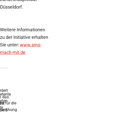
Düsseldorf.
Weitere Informationen
zu der Initiative erhalten
Sie unter:
www.sms-
mach-mit.de
rdert
tente
h das
rten
de für die
TR
re
forschung
die 5