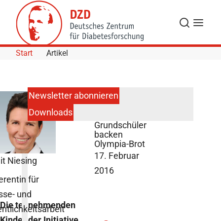
Skip to Content
Suche
Navigat
Start
Artikel
Newsletter abonnieren
Downloads
SMS-
Grundschüler
backen
Olympia-Brot
17. Februar
it Niesing
2016
erentin für
sse- und
Die teilnehmenden
entlichkeitsarbeit
Kinder der Initiative