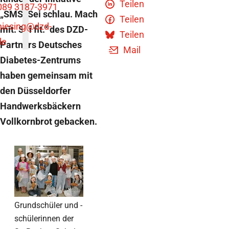
Teilen
089 3187-3971
„SMS. Sei schlau. Mach
Teilen
niesing
@dzd-
mit. Sei fit.“ des DZD-
Teilen
de
Partners Deutsches
Mail
Diabetes-Zentrums
haben gemeinsam mit
den Düsseldorfer
Handwerksbäckern
Vollkornbrot gebacken.
Grundschüler und -
schülerinnen der