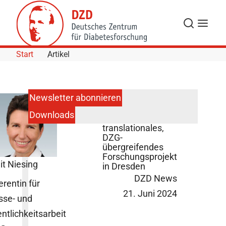
Skip to Content
Suche
Navigat
Start
Artikel
Newsletter abonnieren
Downloads
Start für
translationales,
DZG-
übergreifendes
Forschungsprojekt
it Niesing
in Dresden
DZD News
erentin für
21. Juni 2024
sse- und
entlichkeitsarbeit