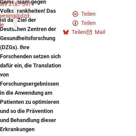
Gemeinsam gegen
089 3187-3971
Volkskrankheiten! Das
Teilen
niesing
@dzd-
ist das Ziel der
Teilen
de
Deutschen Zentren der
Teilen
Mail
Gesundheitsforschung
(DZGs). Ihre
Forschenden setzen sich
dafür ein, die Translation
von
Forschungsergebnissen
in die Anwendung am
Patienten zu optimieren
und so die Prävention
und Behandlung dieser
Erkrankungen