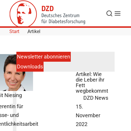
Skip to Content
Suche
Navigat
Start
Artikel
Newsletter abonnieren
Downloads
SYNERGIE-
Artikel: Wie
die Leber ihr
Fett
wegbekommt
it Niesing
DZD News
erentin für
15.
sse- und
November
entlichkeitsarbeit
2022