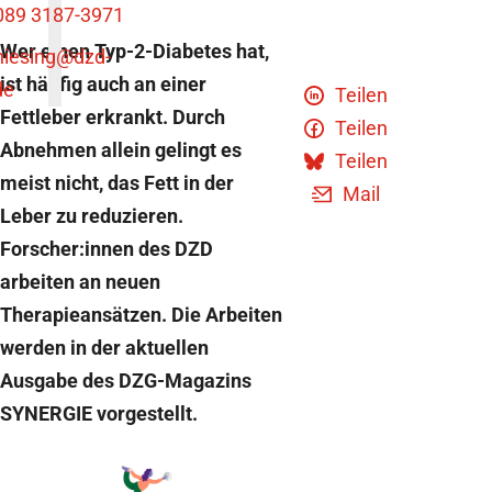
089 3187-3971
Wer einen Typ-2-Diabetes hat,
niesing
@dzd-
ist häufig auch an einer
de
Teilen
Fettleber erkrankt. Durch
Teilen
Abnehmen allein gelingt es
Teilen
meist nicht, das Fett in der
Mail
Leber zu reduzieren.
Forscher:innen des DZD
arbeiten an neuen
Therapieansätzen. Die Arbeiten
werden in der aktuellen
Ausgabe des DZG-Magazins
SYNERGIE vorgestellt.