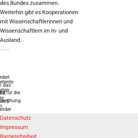
des Bundes zusammen.
Weiterhin gibt es Kooperationen
mit Wissenschaftlerinnen und
Wissenschaftlern im In- und
Ausland.
rdert
tente
h das
rten
de für die
TR
re
forschung
die 5
n
änder
Datenschutz
Impressum
Barrierefreiheit