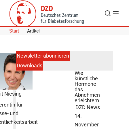
Skip to Content
Suche
Navigat
Start
Artikel
Newsletter abonnieren
Downloads
SYNERGIE:
Wie
künstliche
Hormone
das
it Niesing
Abnehmen
erleichtern
erentin für
DZD News
sse- und
14.
entlichkeitsarbeit
November