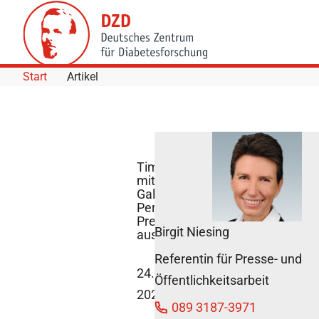
Skip to Content
Start
Artikel
Timo Müller
mit dem
Galenus-von-
Pergamon
Preis 2022
Birgit Niesing
ausgezeichnet
DZD News
Referentin für Presse- und
24. Oktober
Öffentlichkeitsarbeit
2022
089 3187-3971