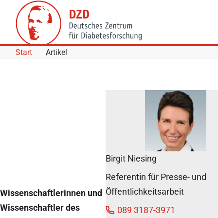
Skip to Content
Start
Artikel
Typ-2-Diabetes:
Das kosten die
Folgeerkrankungen
DZD News
Birgit Niesing
5. Februar 2018
Referentin für Presse- und
Öffentlichkeitsarbeit
Wissenschaftlerinnen und
Wissenschaftler des
089 3187-3971
Teilen
Teilen