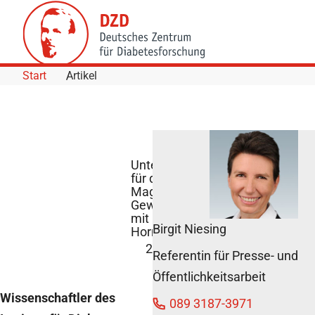
Skip to Content
Start
Artikel
Unterstützung
für das
Magenband -
Gewichtsverlust
mit
Birgit Niesing
Hormonzusatz
24. Juni 2013
Referentin für Presse- und
Öffentlichkeitsarbeit
Wissenschaftler des
089 3187-3971