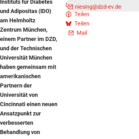
Instituts für Diabetes
Teilen
niesing
@dzd-ev.de
und Adipositas (IDO)
Teilen
am Helmholtz
Teilen
Zentrum München,
Mail
einem Partner im DZD,
und der Technischen
Universität München
haben gemeinsam mit
amerikanischen
Partnern der
Universität von
Cincinnati einen neuen
Ansatzpunkt zur
verbesserten
Behandlung von