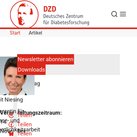
Skip to Content
Suche
Navigat
Start
Artikel
Newsletter abonnieren
Downloads
Veranstaltung
zum
Weltdiabetestag
it Niesing
erentin für
Veranstaltungszeitraum:
Teilen
sse- und
14.
Teilen
entlichkeitsarbeit
November
Teilen