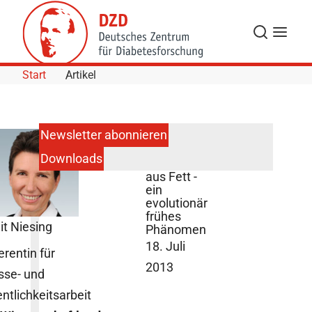
Skip to Content
Suche
Navigat
Start
Artikel
Newsletter abonnieren
Downloads
Wärme
aus Fett -
ein
evolutionär
frühes
it Niesing
Phänomen
18. Juli
erentin für
2013
sse- und
entlichkeitsarbeit