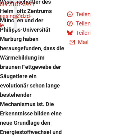
Wissenschaftler des
089 3187-3971
Helmholtz Zentrums
Teilen
niesing
@dzd-
München und der
Teilen
de
Philipps-Universität
Teilen
Marburg haben
Mail
herausgefunden, dass die
Wärmebildung im
braunen Fettgewebe der
Säugetiere ein
evolutionär schon lange
bestehender
Mechanismus ist. Die
Erkenntnisse bilden eine
neue Grundlage den
Energiestoffwechsel und