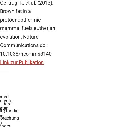
Oelkrug, R. et al. (2013).
Brown fat in a
protoendothermic
mammal fuels eutherian
evolution, Nature
Communications,doi:
10.1038/ncomms3140
Link zur Publikation
rdert
tente
h das
rten
de für die
TR
re
forschung
die 5
n
änder