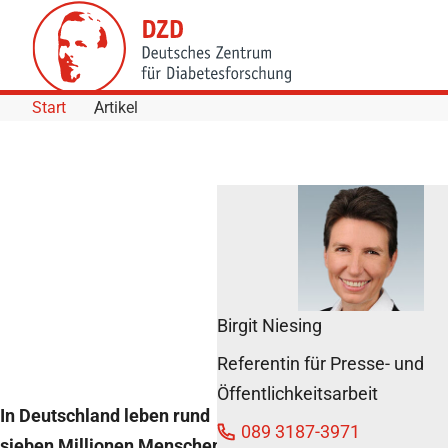
Skip to Content
Start
Artikel
Weltdiabetestag 14.
November: Neue
Informationsangebote
auf www.diabinfo.de
DZD News
Birgit Niesing
5. November 2020
Referentin für Presse- und
Öffentlichkeitsarbeit
In Deutschland leben rund
089 3187-3971
sieben Millionen Menschen