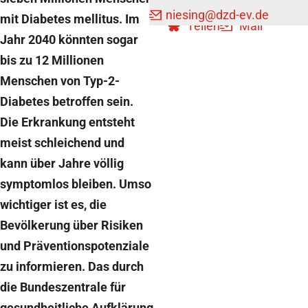
Teilen
Teilen
niesing
@dzd-ev.de
mit Diabetes mellitus. Im
Teilen
Mail
Jahr 2040 könnten sogar
bis zu 12 Millionen
Menschen von Typ-2-
Diabetes betroffen sein.
Die Erkrankung entsteht
meist schleichend und
kann über Jahre völlig
symptomlos bleiben. Umso
wichtiger ist es, die
Bevölkerung über Risiken
und Präventionspotenziale
zu informieren. Das durch
die Bundeszentrale für
gesundheitliche Aufklärung