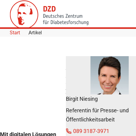
Skip to Content
Start
Artikel
Wer macht
die meisten
Schritte? –
Jugendliche
für mehr
Birgit Niesing
Bewegung
sensibilisieren
Referentin für Presse- und
20. April 2016
Öffentlichkeitsarbeit
089 3187-3971
Mit digitalen Lösungen