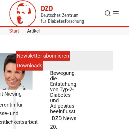
Skip to Content
Suche
Navigat
Start
Artikel
Newsletter abonnieren
Downloads
Wie
Bewegung
die
Entstehung
von Typ-2-
it Niesing
Diabetes
und
erentin für
Adipositas
beeinflusst
sse- und
DZD News
entlichkeitsarbeit
20.