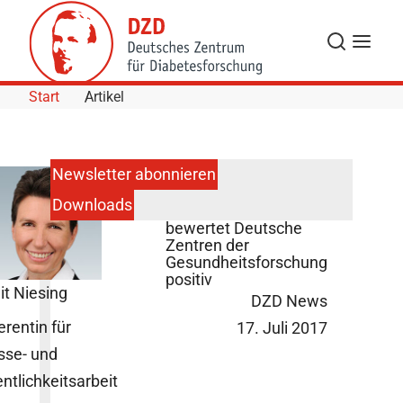
Skip to Content
Suche
Navigat
Start
Artikel
Newsletter abonnieren
Downloads
Wissenschaftsrat
bewertet Deutsche
Zentren der
Gesundheitsforschung
positiv
it Niesing
DZD News
erentin für
17. Juli 2017
sse- und
entlichkeitsarbeit