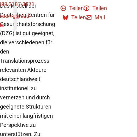
089 3187-3971
Das Modell der
Teilen
Teilen
Deutschen Zentren für
niesing
@dzd-
Teilen
Mail
Gesundheitsforschung
de
(DZG) ist gut geeignet,
die verschiedenen für
den
Translationsprozess
relevanten Akteure
deutschlandweit
institutionell zu
vernetzen und durch
geeignete Strukturen
mit einer langfristigen
Perspektive zu
unterstützen. Zu