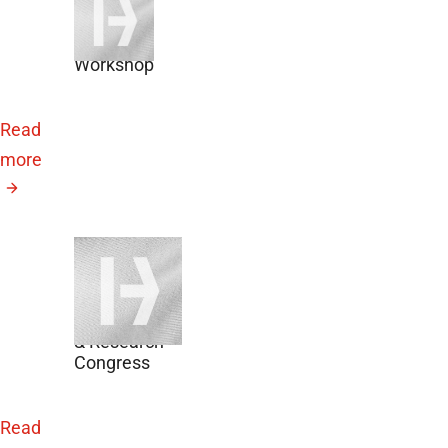
14, 2026
DZD
Workshop
Read
more
October 9,
2026
Breakthrough
T1D Clinical
& Research
Congress
Read