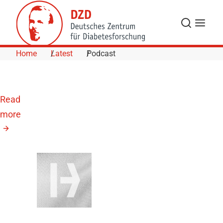
Skip to Content
Search
Menu
Home
Latest
Podcast
Read
more
November
13, 2026
DDG
Herbsttagung