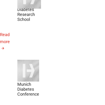
International
Diabetes
Research
School
Read
more
September
21, 2026
13.
Helmholtz
Munich
Diabetes
Conference