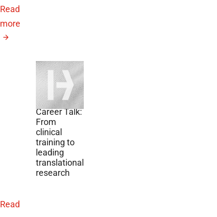
Read
more
September
10, 2026
DZG
Lunchtime
Career Talk:
From
clinical
training to
leading
translational
research
Read