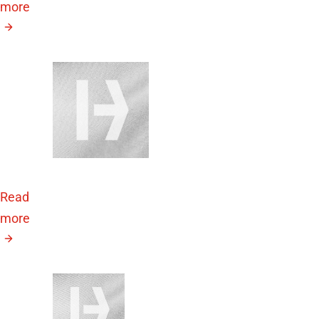
more
September 28,
2026
62. EASD
Jahreskonferenz
Read
more
September
26, 2026
14th DZD