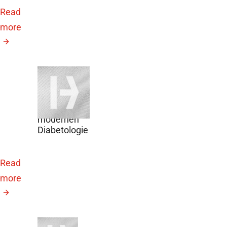
Read
more
November 7,
2026
Meilensteine
der
modernen
Diabetologie
Read
more
October