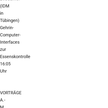
(IDM
in
Tübingen)
Gehrin-
Computer-
Interfaces
zur
Essenskontrolle
16:05
Uhr
VORTRÄGE
A.-
M.