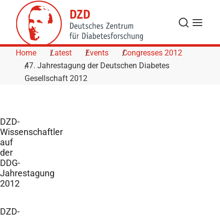
Skip to Content
Search
Menu
Home
Latest
Events
Congresses 2012
47. Jahrestagung der Deutschen Diabetes
Gesellschaft 2012
DZD-
Wissenschaftler
auf
der
DDG-
Jahrestagung
2012
DZD-