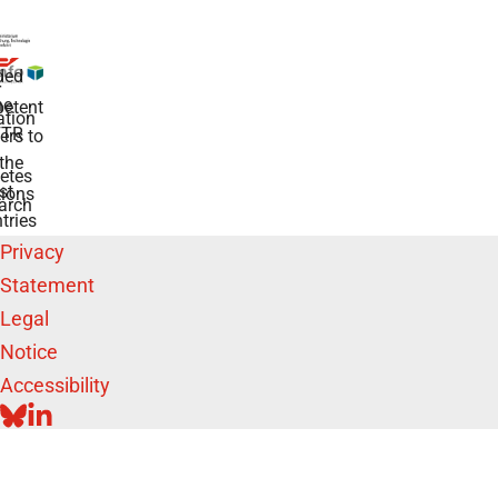
ded
r
he
etent
tion
TR
rs to
the
etes
st
ions
arch
tries
Privacy
Statement
Legal
Notice
Accessibility
BLUESKY
LINKEDIN