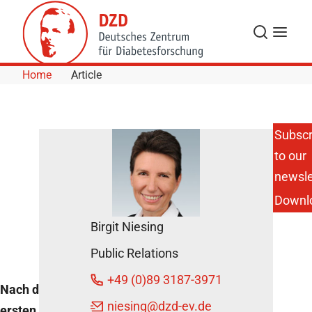
Skip to Content
Search
Menu
Home
Article
Subscr
to our
Zweiter
Patiententag
newsle
Diabetes in
Downl
München
February 27,
Birgit Niesing
2014
Public Relations
+49 (0)89 3187-3971
Nach dem großen Erfolg der
niesing
@dzd-ev.de
ersten Veranstaltung im