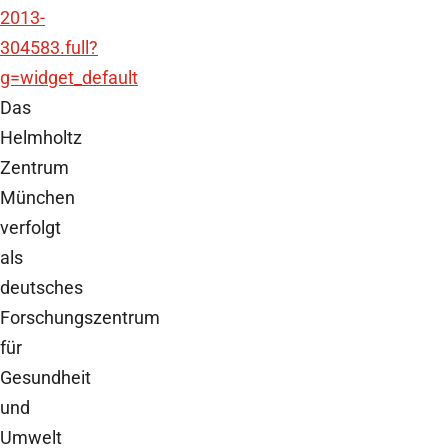
2013-
304583.full?
g=widget_default
Das
Helmholtz
Zentrum
München
verfolgt
als
deutsches
Forschungszentrum
für
Gesundheit
und
Umwelt