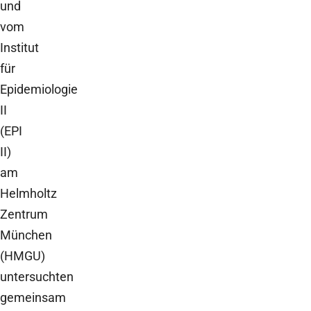
und
vom
Institut
für
Epidemiologie
II
(EPI
II)
am
Helmholtz
Zentrum
München
(HMGU)
untersuchten
gemeinsam