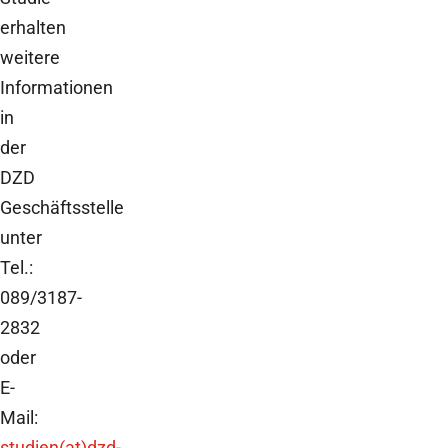
erhalten
weitere
Informationen
in
der
DZD
Geschäftsstelle
unter
Tel.:
089/3187-
2832
oder
E-
Mail:
studien(at)dzd-