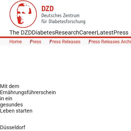
Skip to Content
The DZD
Diabetes
Research
Career
Latest
Press
Home
Press
Press Releases
Press Releases Arch
Mit dem
Ernährungsführerschein
in ein
gesundes
Leben starten
Düsseldorf