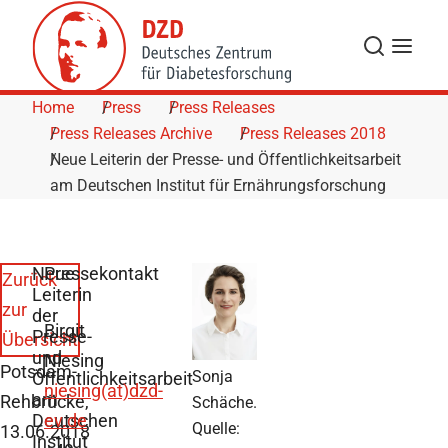
Skip to Content
Search
Menu
Home
Press
Press Releases
Press Releases Archive
Press Releases 2018
Neue Leiterin der Presse- und Öffentlichkeitsarbeit
am Deutschen Institut für Ernährungsforschung
Neue
Pressekontakt
Zurück
Leiterin
zur
der
Birgit
Presse-
Übersicht
und
Niesing
Potsdam-
Sonja
Öffentlichkeitsarbeit
niesing(at)dzd-
am
Rehbrücke,
Schäche.
Deutschen
ev.de
Quelle:
13.06.2018
Institut