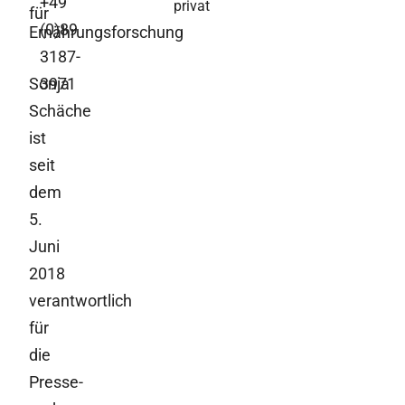
+49
privat
für
(0)89
Ernährungsforschung
3187-
Sonja
3971
Schäche
ist
seit
dem
5.
Juni
2018
verantwortlich
für
die
Presse-