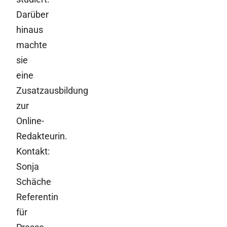
Darüber
hinaus
machte
sie
eine
Zusatzausbildung
zur
Online-
Redakteurin.
Kontakt:
Sonja
Schäche
Referentin
für