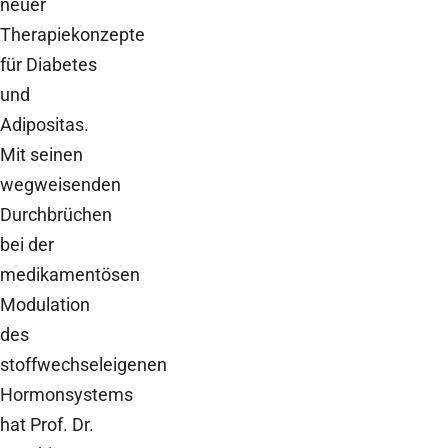
neuer
Therapiekonzepte
für Diabetes
und
Adipositas.
Mit seinen
wegweisenden
Durchbrüchen
bei der
medikamentösen
Modulation
des
stoffwechseleigenen
Hormonsystems
hat Prof. Dr.