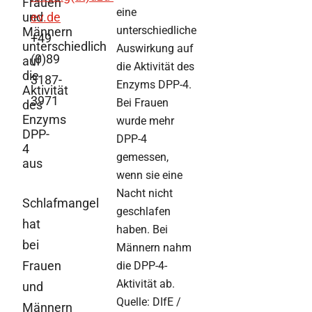
Frauen
eine
und
ev.de
unterschiedliche
Männern
+49
unterschiedlich
Auswirkung auf
(0)89
auf
die Aktivität des
die
3187-
Enzyms DPP-4.
Aktivität
3971
Bei Frauen
des
Enzyms
wurde mehr
DPP-
DPP-4
4
gemessen,
aus
wenn sie eine
Nacht nicht
Schlafmangel
geschlafen
hat
haben. Bei
bei
Männern nahm
Frauen
die DPP-4-
Aktivität ab.
und
Quelle: DIfE /
Männern