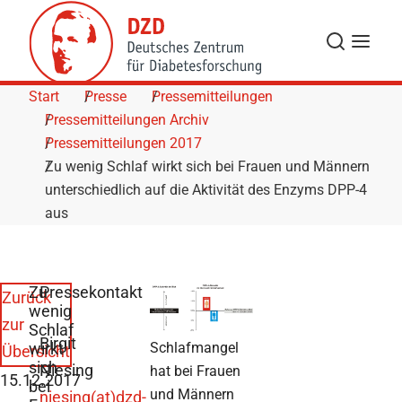
Skip to Content
Suche
Navigat
Start
Presse
Pressemitteilungen
Pressemitteilungen Archiv
Pressemitteilungen 2017
Zu wenig Schlaf wirkt sich bei Frauen und Männern
unterschiedlich auf die Aktivität des Enzyms DPP-4
aus
Zu
Pressekontakt
Zurück
wenig
zur
Schlaf
Birgit
wirkt
Schlafmangel
Übersicht
sich
Niesing
hat bei Frauen
15.12.2017
bei
und Männern
niesing(at)dzd-