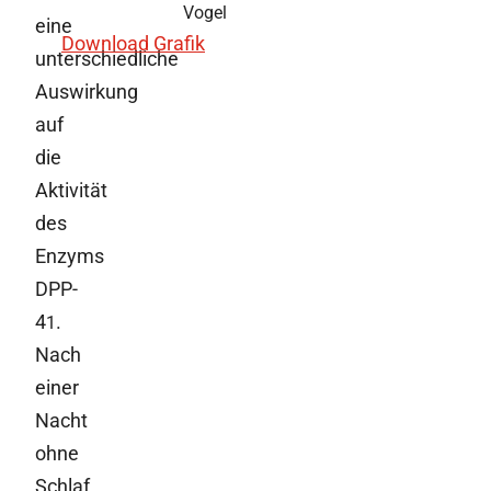
Vogel
eine
Download Grafik
unterschiedliche
Auswirkung
auf
die
Aktivität
des
Enzyms
DPP-
4
.
1
Nach
einer
Nacht
ohne
Schlaf