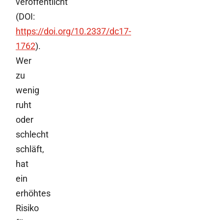
veröffentlicht
(DOI:
https://doi.org/10.2337/dc17-
1762
).
Wer
zu
wenig
ruht
oder
schlecht
schläft,
hat
ein
erhöhtes
Risiko