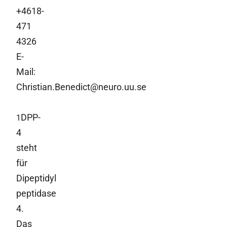
+4618-
471
4326
E-
Mail:
Christian.Benedict@neuro.uu.se
DPP-
1
4
steht
für
Dipeptidyl
peptidase
4.
Das