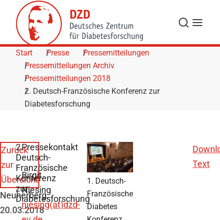
Skip to Content
Suche
Navigat
Start
Presse
Pressemitteilungen
Pressemitteilungen Archiv
Pressemitteilungen 2018
2. Deutsch-Französische Konferenz zur
Diabetesforschung
2.
Pressekontakt
Downl
Zurück
Deutsch-
Text
zur
Französische
Birgit
Konferenz
Übersicht
1. Deutsch-
zur
Niesing
Französische
Neuherberg,
Diabetesforschung
niesing(at)dzd-
Diabetes
20.03.2018
ev.de
Konferenz.