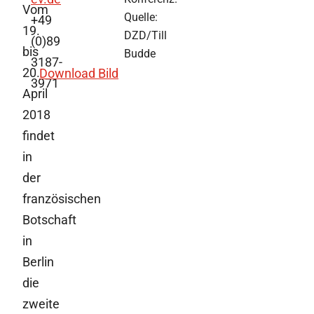
Vom
Quelle:
+49
19.
DZD/Till
(0)89
bis
Budde
3187-
20.
Download Bild
3971
April
2018
findet
in
der
französischen
Botschaft
in
Berlin
die
zweite