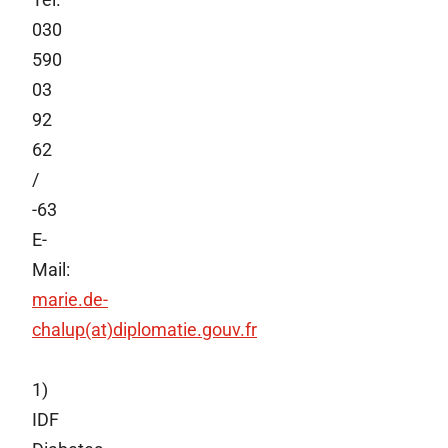
030
590
03
92
62
/
-63
E-
Mail:
marie.de-
chalup(at)diplomatie.gouv.fr
1)
IDF