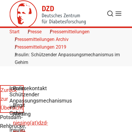
Skip to Content
Suche
Navigat
Start
Presse
Pressemitteilungen
Pressemitteilungen Archiv
Pressemitteilungen 2019
Insulin: Schützender Anpassungsmechanismus im
Gehirn
Insulin:
Pressekontakt
Zurück
Schützender
zur
Anpassungsmechanismus
Birgit
im
Übersicht
Gehirn
Niesing
Potsdam-
niesing(at)dzd-
Rehbrücke,
Insulin
ev.de