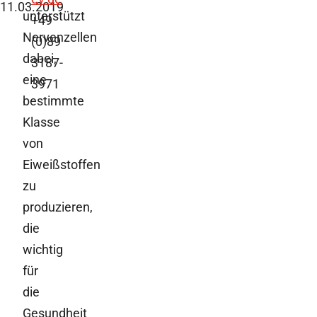
11.03.2019
unterstützt
+49
Nervenzellen
(0)89
dabei,
3187-
eine
3971
bestimmte
Klasse
von
Eiweißstoffen
zu
produzieren,
die
wichtig
für
die
Gesundheit