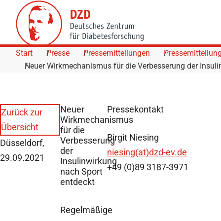
Skip to Content
Start
Presse
Pressemitteilungen
Pressemitteilun
Neuer Wirkmechanismus für die Verbesserung der Insuli
Neuer
Pressekontakt
Zurück zur
Wirkmechanismus
Übersicht
für die
Birgit Niesing
Verbesserung
Düsseldorf,
der
niesing(at)dzd-ev.de
29.09.2021
Insulinwirkung
+49 (0)89 3187-3971
nach Sport
entdeckt
Regelmäßige