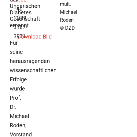
mult.
Ungarischen
+49
Diabetes
Michael
(0)89
Gesellschaft
Roden
ernannt
3187-
© DZD
3971
Download Bild
Für
seine
herausragenden
wissenschaftlichen
Erfolge
wurde
Prof.
Dr.
Michael
Roden,
Vorstand