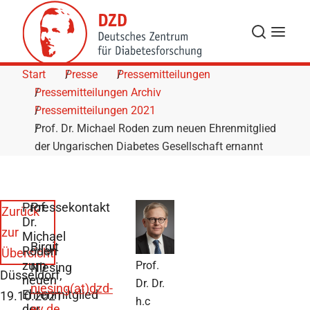
Skip to Content
Suche
Navigat
Start
Presse
Pressemitteilungen
Pressemitteilungen Archiv
Pressemitteilungen 2021
Prof. Dr. Michael Roden zum neuen Ehrenmitglied
der Ungarischen Diabetes Gesellschaft ernannt
Prof.
Pressekontakt
Zurück
Dr.
zur
Michael
Birgit
Roden
Übersicht
zum
Prof.
Niesing
Düsseldorf,
neuen
Dr. Dr.
niesing(at)dzd-
Ehrenmitglied
19.10.2021
h.c
der
ev.de