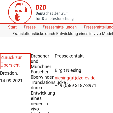
Skip to Content
Start
Presse
Pressemitteilungen
Pressemitteilun
Translationslücke durch Entwicklung eines in vivo Model
Dresdner
Pressekontakt
Zurück zur
und
Übersicht
Münchner
Birgit Niesing
Forscher
Dresden,
überwinden
niesing(at)dzd-ev.de
14.09.2021
Translationslücke
+49 (0)89 3187-3971
durch
Entwicklung
eines
neuen in
vivo