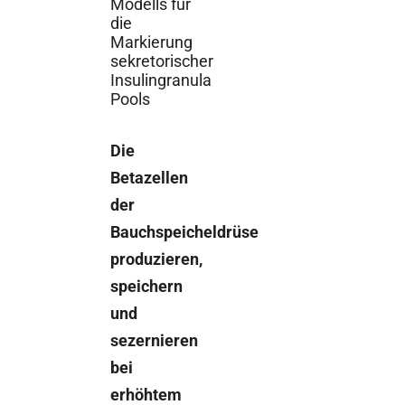
Modells für
die
Markierung
sekretorischer
Insulingranula
Pools
Die
Betazellen
der
Bauchspeicheldrüse
produzieren,
speichern
und
sezernieren
bei
erhöhtem