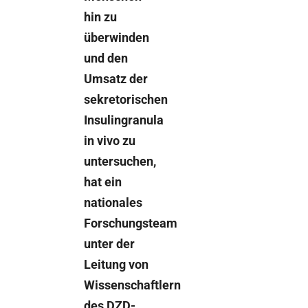
hin zu
überwinden
und den
Umsatz der
sekretorischen
Insulingranula
in vivo zu
untersuchen,
hat ein
nationales
Forschungsteam
unter der
Leitung von
Wissenschaftlern
des DZD-