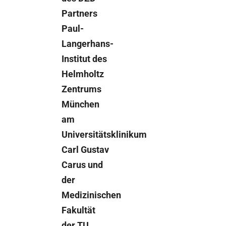
Partners
Paul-
Langerhans-
Institut des
Helmholtz
Zentrums
München
am
Universitätsklinikum
Carl Gustav
Carus und
der
Medizinischen
Fakultät
der TU