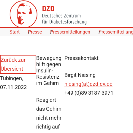
Skip to Content
Start
Presse
Pressemitteilungen
Pressemitteilun
Bewegung
Pressekontakt
Zurück zur
hilft gegen
Übersicht
Insulin-
Birgit Niesing
Resistenz
Tübingen,
im Gehirn
niesing(at)dzd-ev.de
07.11.2022
+49 (0)89 3187-3971
Reagiert
das Gehirn
nicht mehr
richtig auf