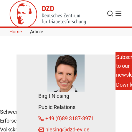
Skip to Content
Search
Menu
Home
Article
Subscr
to our
Rahmenprogramm
Gesundheitsforschung
newsle
December 8, 2010
Downl
Birgit Niesing
Public Relations
Schwerpunkt liegt in der
Share
Share
+49 (0)89 3187-3971
Erforschung der großen
Share
Mail
Volkskrankheiten wie
niesing
@dzd-ev.de