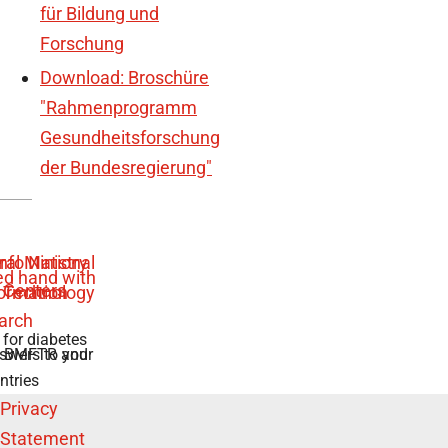
für Bildung und
Forschung
Download: Broschüre
"Rahmenprogramm
Gesundheitsforschung
der Bundesregierung"
 for diabetes
swers to your
e BMFTR and
ntries
Privacy
Statement