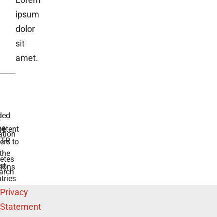
ipsum
dolor
sit
amet.
ded
r
he
etent
tion
TR
rs to
the
etes
st
ions
arch
tries
Privacy
Statement