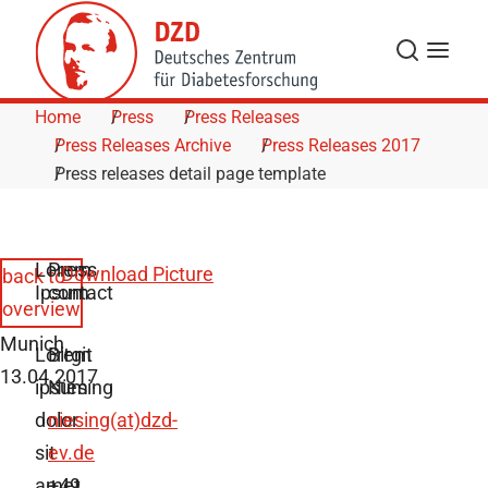
Skip to Content
Search
Menu
Home
Press
Press Releases
Press Releases Archive
Press Releases 2017
Press releases detail page template
Lorem
Press
Download Picture
back to
Ipsum
contact
overview
Munich,
Lorem
Birgit
13.04.2017
ipsum
Niesing
dolor
niesing(at)dzd-
sit
ev.de
amet,
+49