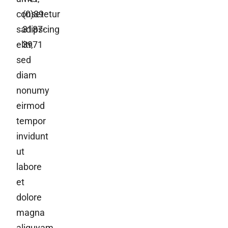
consetetur
(0)89
sadipscing
3187-
elitr,
3971
sed
diam
nonumy
eirmod
tempor
invidunt
ut
labore
et
dolore
magna
aliquyam