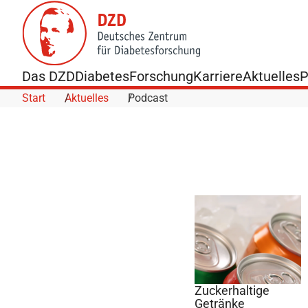
Skip to Content
Das DZD
Diabetes
Forschung
Karriere
Aktuelles
P
Start
Aktuelles
Podcast
Zuckerhaltige
Getränke