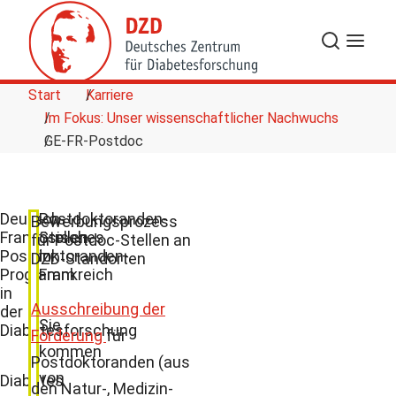
Skip to Content
Suche
Navigat
Start
Karriere
Im Fokus: Unser wissenschaftlicher Nachwuchs
GE-FR-Postdoc
Deutsch-
Postdoktoranden-
Bewerbungsprozess
Französisches
Stellen
für Postdoc-Stellen an
Postdoktoranden-
in
DZD-Standorten
Programm
Frankreich
in
Ausschreibung der
der
Sie
Diabetesforschung
Förderung
für
kommen
Postdoktoranden (aus
von
Diabetes
den Natur-, Medizin-