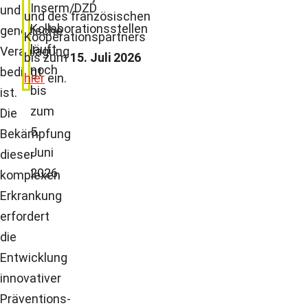
Inserm/DZD
und
und des französischen
Kollaborationsstellen
genetische
Kooperationspartners
läuft
Veranlagung
bis zum
15. Juli 2026
noch
bedingt
hier
ein.
bis
ist.
zum
Die
5.
Bekämpfung
Juni
dieser
2026.
komplexen
Erkrankung
erfordert
die
Entwicklung
innovativer
Präventions-