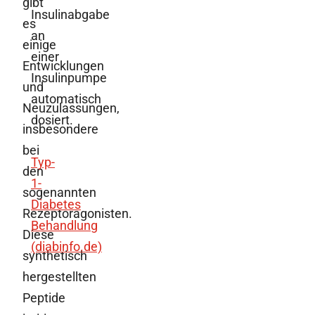
gibt
Insulinabgabe
es
an
einige
einer
Entwicklungen
Insulinpumpe
und
automatisch
Neuzulassungen,
dosiert.
insbesondere
bei
Typ-
den
1-
sogenannten
Diabetes
Rezeptoragonisten.
Behandlung
Diese
(diabinfo.de)
synthetisch
hergestellten
Peptide