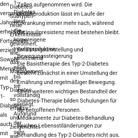
1-
den
Zellen aufgenommen wird. Die
Diabetes-
Diabetes
vergangenen
Insulinproduktion lässt im Laufe der
Subtypen
lässt
Jahren
Erkrankung immer mehr nach, während
neue
die
erhebliche
die Insulinresistenz meist bestehen bleibt.
Erkenntnisse
körpereigene
Fortschritte
gewonnen,
Insulinproduktion
Ernährungsumstellung und
erzielt.
wie
Bewegungssteigerung
zunehmend
Sowohl
das
Die Basistherapie des Typ-2-Diabetes
nach,
Menschen
Management
besteht zunächst in einer Umstellung der
bis
mit
des
Ernährung und regelmäßiger Bewegung.
sie
Typ-
Diabetes
Einen weiteren wichtigen Bestandteil der
vollständig
1-
so
Diabetes-Therapie bilden Schulungen für
versiegt.
Diabetes
effektiv
die betroffenen Personen.
Aufgrund
als
und
Medikamente zur Diabetes-Behandlung
der
auch
Reichen Lebensstiländerungen zur
zielgerichtet
sehr
mit
Behandlung des Typ-2-Diabetes nicht aus,
wie