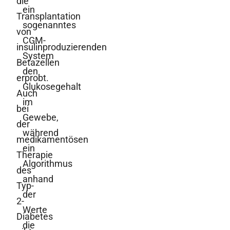
die
ein
Transplantation
sogenanntes
von
CGM-
insulinproduzierenden
System
Betazellen
den
erprobt.
Glukosegehalt
Auch
im
bei
Gewebe,
der
während
medikamentösen
ein
Therapie
Algorithmus
des
anhand
Typ-
der
2-
Werte
Diabetes
die