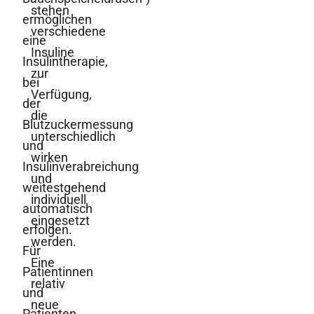
stehen
ermöglichen
verschiedene
eine
Insuline
Insulintherapie,
zur
bei
Verfügung,
der
die
Blutzuckermessung
unterschiedlich
und
wirken
Insulinverabreichung
und
weitestgehend
individuell
automatisch
eingesetzt
erfolgen.
werden.
Für
Eine
Patientinnen
relativ
und
neue
Patienten