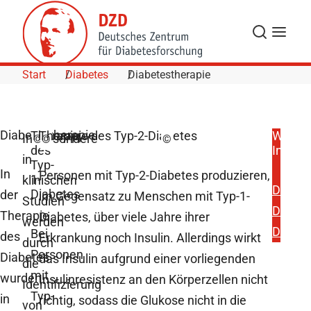
Skip to Content
Suche
Navigat
Start
Diabetes
Diabetestherapie
Diabetestherapie
Therapie
Therapie des Typ-2-Diabetes
Weiter
Insbesondere
©
©
©
des
Inform
in
Typ-
In
Personen mit Typ-2-Diabetes produzieren,
1-
klinischen
Diabet
Diabetes
der
im Gegensatz zu Menschen mit Typ-1-
Studien
Diabet
Therapie
Diabetes, über viele Jahre ihrer
werden
Diabet
Bei
des
Erkrankung noch Insulin. Allerdings wirkt
durch
Personen
Diabetes
das Insulin aufgrund einer vorliegenden
die
mit
wurden
Insulinresistenz an den Körperzellen nicht
Identifizierung
Typ-
in
richtig, sodass die Glukose nicht in die
von