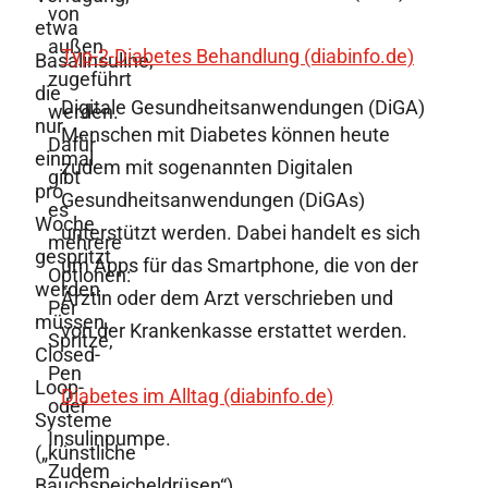
von
etwa
außen
Typ-2-Diabetes Behandlung (diabinfo.de)
Basalinsuline,
zugeführt
die
Digitale Gesundheitsanwendungen (DiGA)
werden.
nur
Menschen mit Diabetes können heute
Dafür
einmal
zudem mit sogenannten Digitalen
gibt
pro
Gesundheitsanwendungen (DiGAs)
es
Woche
unterstützt werden. Dabei handelt es sich
mehrere
gespritzt
um Apps für das Smartphone, die von der
Optionen:
werden
Ärztin oder dem Arzt verschrieben und
Per
müssen.
von der Krankenkasse erstattet werden.
Spritze,
Closed-
Pen
Loop-
Diabetes im Alltag (diabinfo.de)
oder
Systeme
Insulinpumpe.
(„künstliche
Zudem
Bauchspeicheldrüsen“)