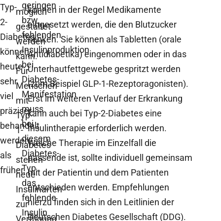
geringen
Typ-
können in der Regel Medikamente
möglich
bzw.
2-
eingesetzt werden, die den Blutzucker
gestaltet
fehlenden
Diabetes
senken. Sie können als Tabletten (orale
werden
Insulinproduktion
können
Antidiabetika) eingenommen oder in das
kann.
bei
heute
Unterhautfettgewebe gespritzt werden
Für
Diabetes-
sehr
(zum Beispiel GLP-1-Rezeptoragonisten).
Menschen
Manifestation
viel
Erst im weiteren Verlauf der Erkrankung
mit
muss
präziser
kann auch bei Typ-2-Diabetes eine
Typ-
bei
behandelt
Insulintherapie erforderlich werden.
1-
diesem
werden
Welche Therapie im Einzelfall die
Diabetes
Diabetes-
als
passende ist, sollte individuell gemeinsam
stehen
Typ,
früher.
mit der Patientin und dem Patienten
neue
das
entschieden werden. Empfehlungen
Insulinarten
fehlende
hierzu finden sich in den Leitlinien der
zur
Insulin
Deutschen Diabetes Gesellschaft (DDG).
Verfügung,