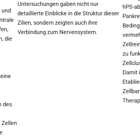
Untersuchungen gaben nicht nur
hPS-ab
1 und
detaillierte Einblicke in die Struktur dieser
Pankre
ntrale
Zilien, sondern zeigten auch ihre
Beding
fen,
Verbindung zum Nervensystem.
vermeh
, die
Zellrei
zu funk
Zellclu
Damit i
eine
Etablie
Zellba
Therap
n des
 Zellen
re