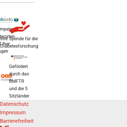
mpetente
tworten
Ihre Spende für die
f Ihre
Diabetesforschung
agen
Gefördert
durch das
BMFTR
und die 5
Sitzländer
Datenschutz
Impressum
Barrierefreiheit