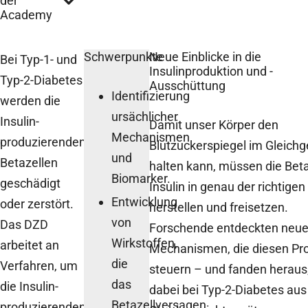
der
Academy
Schwerpunkte
Neue Einblicke in die
Bei Typ-1- und
Insulinproduktion und -
Typ-2-Diabetes
Ausschüttung
Identifizierung
werden die
ursächlicher
Insulin-
Damit unser Körper den
Mechanismen
produzierenden
Blutzuckerspiegel im Gleich
und
Betazellen
halten kann, müssen die Bet
Biomarker.
geschädigt
Insulin in genau der richtig
Entwicklung
oder zerstört.
herstellen und freisetzen.
von
Das DZD
Forschende entdeckten neu
Wirkstoffen,
arbeitet an
Mechanismen, die diesen Pr
die
Verfahren, um
steuern – und fanden heraus
das
die Insulin-
dabei bei Typ-2-Diabetes au
Betazellversagen
produzierenden