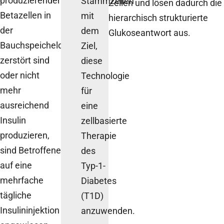
produzierenden
Stammzellen
Zellen und lösen dadurch die
Betazellen in
mit
hierarchisch strukturierte
der
dem
Glukoseantwort aus.
Bauchspeicheldrüse
Ziel,
zerstört sind
diese
oder nicht
Technologie
mehr
für
ausreichend
eine
Insulin
zellbasierte
produzieren,
Therapie
sind Betroffene
des
auf eine
Typ-1-
mehrfache
Diabetes
tägliche
(T1D)
Insulininjektion
anzuwenden.