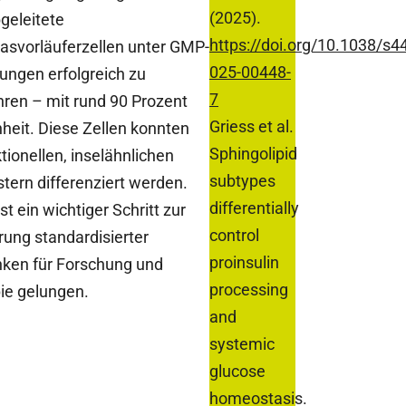
(2025).
geleitete
https://doi.org/10.1038/s4
asvorläuferzellen unter GMP-
025-00448-
ungen erfolgreich zu
7
ren – mit rund 90 Prozent
Griess et al.
nheit. Diese Zellen konnten
Sphingolipid
tionellen, inselähnlichen
subtypes
stern differenziert werden.
differentially
st ein wichtiger Schritt zur
control
rung standardisierter
proinsulin
nken für Forschung und
processing
ie gelungen.
and
systemic
glucose
homeostasis.