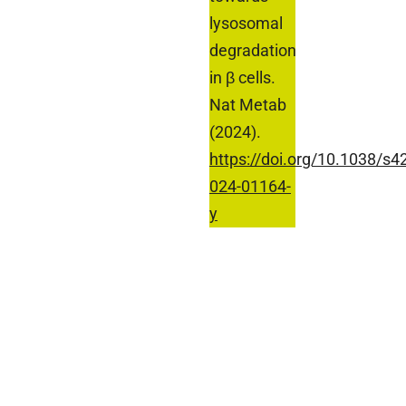
lysosomal
degradation
in β cells.
Nat Metab
(2024).
https://doi.org/10.1038/s4
024-01164-
y