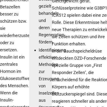
Gleichgewicht gerät.
gezielt
Betazellen
Schlüsselproteine wie G3BP
behandeln
besser zu
ICA512 spielen dabei eine ze
und
schützen bzw.
Rolle. Diese Erkenntnisse hel
deren
sie
neue Therapien zu entwickeln
Regeneration
wiederherzustellen
die Zellen schützen und ihre
fördern.
oder zu
Funktion erhalten.
ersetzen.
Identifizierung
In der Bauchspeicheldrüse
Insulin ist ein
effektiver
entdeckten DZD-Forschende 
zentrales
Methoden
spezielle Gruppe von „First
Hormon im
zur
Responder Zellen", die
Glukosestoffwechsel
Erzeugung
entscheidend für die Reaktio
des Menschen.
von
Körpers auf erhöhte
Wenn die
Inselzellen
Blutzuckerspiegel sind. Diese
Insulin-
aus
reagieren schneller als ande