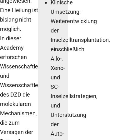
angewiesen.
Klinische
Eine Heilung ist
Umsetzung:
bislang nicht
Weiterentwicklung
möglich.
der
In dieser
Inselzelltransplantation,
Academy
einschließlich
erforschen
Allo-,
Wissenschaftlerinnen
Xeno-
und
und
Wissenschaftler
SC-
des DZD die
Inselzellstrategien,
molekularen
und
Mechanismen,
Unterstützung
die zum
der
Versagen der
Auto-