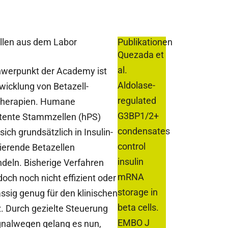
llen aus dem Labor
Publikationen
Quezada et
al.
hwerpunkt der Academy ist
Aldolase-
wicklung von Betazell-
regulated
therapien. Humane
G3BP1/2+
otente Stammzellen (hPS)
condensates
sich grundsätzlich in Insulin-
control
ierende Betazellen
insulin
eln. Bisherige Verfahren
mRNA
doch noch nicht effizient oder
storage in
ssig genug für den klinischen
beta cells.
z. Durch gezielte Steuerung
EMBO J
gnalwegen gelang es nun,