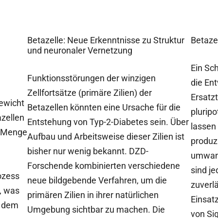
Betazelle: Neue Erkenntnisse zu Struktur
Betaze
und neuronaler Vernetzung
Ein Sc
Funktionsstörungen der winzigen
die Ent
Zellfortsätze (primäre Zilien) der
Ersatz
gewicht
Betazellen könnten eine Ursache für die
plurip
azellen
Entstehung von Typ-2-Diabetes sein. Über
lassen 
en Menge
Aufbau und Arbeitsweise dieser Zilien ist
produz
bisher nur wenig bekannt. DZD-
umwand
e
Forschende kombinierten verschiedene
sind je
ozess
neue bildgebende Verfahren, um die
zuverlä
, was
primären Zilien in ihrer natürlichen
Einsat
s dem
Umgebung sichtbar zu machen. Die
von Si