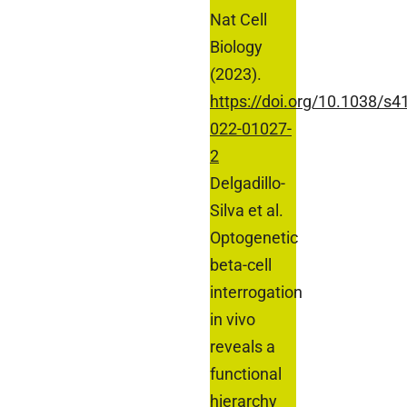
Nat Cell
Biology
(2023).
https://doi.org/10.1038/s4
022-01027-
2
Delgadillo-
Silva et al.
Optogenetic
beta-cell
interrogation
in vivo
reveals a
functional
hierarchy