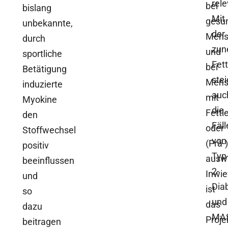
rel
bei
bislang
Mit
gesu
unbekannte,
der
Mens
durch
zun
und
sportliche
Fett
bei
Betätigung
ste
Mens
induzierte
auc
mit
Myokine
die
Fettl
den
Fäll
oder
Stoffwechsel
von
(Prä-
positiv
Typ
auswi
beeinflussen
2-
Inwie
und
Dia
ist
so
und
das
dazu
MA
Proje
beitragen