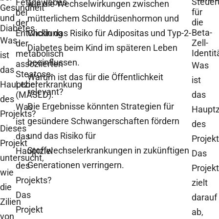
Steue
Fettgewebes
wie die Wechselwirkungen zwischen
Gesundheit
für
bei
und
mütterlichem Schilddrüsenhormon und
die
der
Diabetes
Beta-
Entwicklung
Cholin das Risiko für Adipositas und Typ-2-
Was
Zell-
der
Diabetes beim Kind im späteren Leben
Identit
metabolisch
ist
beeinflussen.
assoziierten
Was
das
Steatose-
Warum ist das für die Öffentlichkeit
ist
Hauptziel
Lebererkrankung
relevant?
(MASLD).
das
des
Die Ergebnisse könnten Strategien für
Was
Hauptz
Projekts?
gesündere Schwangerschaften fördern
ist
des
Dieses
und das Risiko für
das
Projek
Projekt
Stoffwechselerkrankungen in zukünftigen
Hauptziel
Das
untersucht,
Generationen verringern.
des
Projekt
wie
Projekts?
zielt
die
Das
darauf
Zilien
Projekt
ab,
von