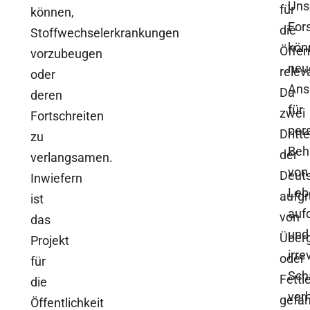
Uns
für
können,
For
die
Stoffwechselerkrankungen
kön
Öffen
vorzubeugen
neu
relev
oder
Ans
Da
deren
für
zwei
Fortschreiten
pers
Dritte
zu
Beh
der
verlangsamen.
von
Deut
Inwiefern
Leb
aufg
ist
auf
von
das
und
Über
Projekt
irre
oder
für
Sch
Fettl
die
ver
gefäh
Öffentlichkeit