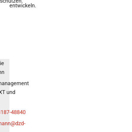
schützen.
entwickeln.
ie
nn
tmanagement
XT und
3187-48840
mann
@dzd-