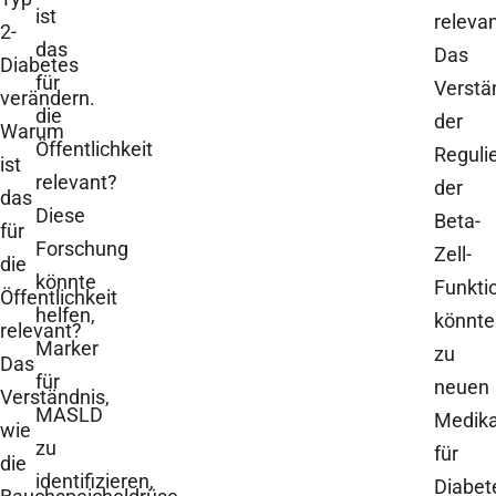
ist
releva
2-
das
Das
Diabetes
für
Verstä
verändern.
die
der
Warum
Öffentlichkeit
Reguli
ist
relevant?
der
das
Diese
Beta-
für
Forschung
Zell-
die
könnte
Funkti
Öffentlichkeit
helfen,
könnte
relevant?
Marker
zu
Das
für
neuen
Verständnis,
MASLD
Medik
wie
zu
für
die
identifizieren,
Diabet