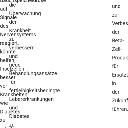
Bauchspeicheldrüse
die
und
auf
Überwachung
zur
Signale
der
Verbes
des
Krankheit
der
Nervensystems
zu
Beta-
reagiert,
verbessern
Zell-
könnte
und
Produk
helfen,
neue
für
Inselzellen
Behandlungsansätze
Ersatz
besser
für
in
vor
fettleibigkeitsbedingte
der
Krankheiten
Lebererkrankungen
Zukunf
wie
und
führen
Diabetes
Diabetes
zu
zu