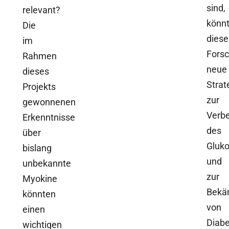
sind,
relevant?
könn
Die
diese
im
Fors
Rahmen
neue
dieses
Strat
Projekts
zur
gewonnenen
Verb
Erkenntnisse
des
über
Gluko
bislang
und
unbekannte
zur
Myokine
Bekä
könnten
von
einen
Diab
wichtigen