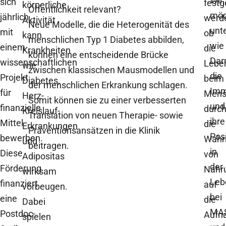
Wir
sich
festg
körperliche
Öffentlichkeit relevant?
möc
jährlich
werd
Aktivität
Neue Modelle, die die Heterogenität des
unt
mit
ob
kann
menschlichen Typ 1 Diabetes abbilden,
wie
einem
die
Krankheiten
können eine entscheidende Brücke
Dar
wissenschaftlichen
Lebe
wie
zwischen klassischen Mausmodellen und
die
Projekt
beim
Diabetes,
der menschlichen Erkrankung schlagen.
Imm
für
Mens
Herz-
Somit können sie zu einer verbesserten
und
finanzielle
durc
Kreislauf-
Translation von neuen Therapie- sowie
ihre
Mittel
die
Erkrankungen
Präventionsansätzen in die Klinik
Pos
bewerben.
Wahr
und
beitragen.
in
Diese
von
Adipositas
der
Förderung
Nahr
wirksam
Leb
finanziert
auf
vorbeugen.
bei
eine
die
Dabei
MA
Postdoc-
Aufn
spielen