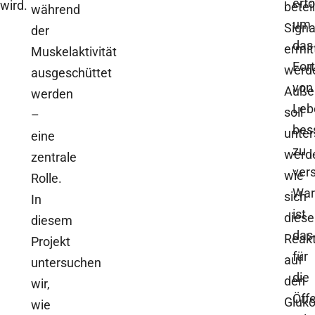
erf
wird.
betei
während
um
Sign
der
das
ermit
Muskelaktivität
For
werd
ausgeschüttet
von
Auße
werden
Leb
soll
–
bes
unter
eine
zu
werd
zentrale
ver
wie
Rolle.
Wa
sich
In
ist
diese
diesem
das
Reak
Projekt
für
auf
untersuchen
die
den
wir,
Öffe
Gluko
wie