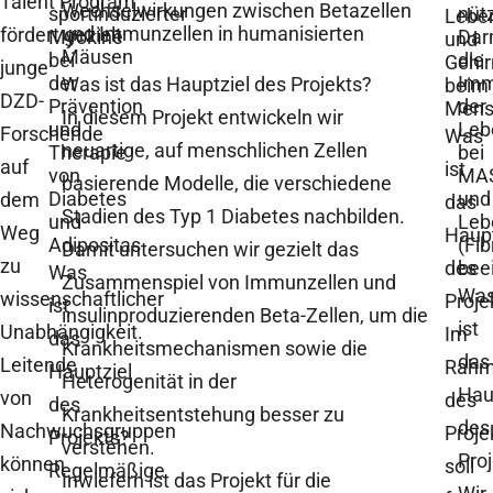
Talent Program
Wechselwirkungen zwischen Betazellen
sportinduzierter
nütz
Lebe
und Immunzellen in humanisierten
fördert gezielt
Myokine
Dar
und
Mäusen
bei
die
Gehir
junge
der
Imm
Was ist das Hauptziel des Projekts?
beim
DZD-
Prävention
der
Mens
In diesem Projekt entwickeln wir
und
Leb
Forschende
Was
neuartige, auf menschlichen Zellen
Therapie
bei
auf
ist
von
MA
basierende Modelle, die verschiedene
Diabetes
und
dem
das
Stadien des Typ 1 Diabetes nachbilden.
und
Leb
Weg
Haupt
Adipositas
(Fib
Damit untersuchen wir gezielt das
zu
des
bee
Was
Zusammenspiel von Immunzellen und
Wa
wissenschaftlicher
Proje
ist
insulinproduzierenden Beta-Zellen, um die
ist
Unabhängigkeit.
Im
das
Krankheitsmechanismen sowie die
das
Leitende
Rah
Hauptziel
Heterogenität in der
Hau
von
des
des
Krankheitsentstehung besser zu
des
Nachwuchsgruppen
Proje
Projekts?
verstehen.
Pro
können
soll
Regelmäßige
Inwiefern ist das Projekt für die