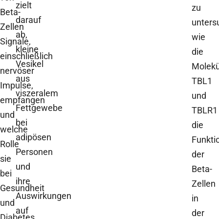
zielt
zu
Beta-
darauf
unters
Zellen
ab,
wie
Signale,
kleine
die
einschließlich
Vesikel
Molekü
nervöser
aus
TBL1
Impulse,
viszeralem
und
empfangen
Fettgewebe
TBLR1
und
bei
die
welche
adipösen
Funkti
Rolle
Personen
der
sie
und
Beta-
bei
ihre
Zellen
Gesundheit
Auswirkungen
in
und
auf
der
Diabetes