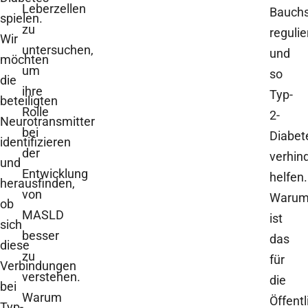
Leberzellen
Bauchs
spielen.
zu
regulie
Wir
untersuchen,
und
möchten
um
so
die
ihre
Typ-
beteiligten
Rolle
2-
Neurotransmitter
bei
Diabet
identifizieren
der
verhin
und
Entwicklung
helfen.
herausfinden,
von
Waru
ob
MASLD
ist
sich
besser
das
diese
zu
für
Verbindungen
verstehen.
die
bei
Warum
Öffentl
Typ-