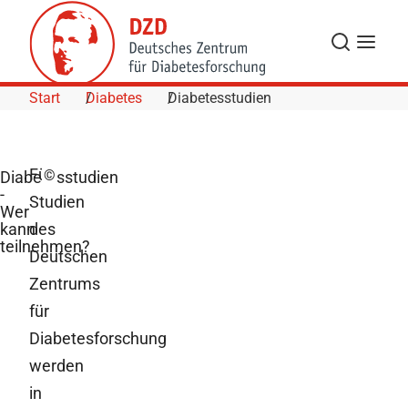
Skip to Content
Suche
Navigat
Start
Diabetes
Diabetesstudien
Für
©
Diabetesstudien
-
Studien
Wer
kann
des
teilnehmen?
Deutschen
Zentrums
für
Diabetesforschung
werden
in