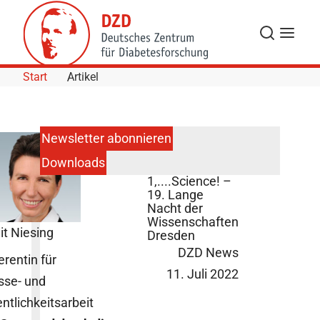
Skip to Content
Suche
Navigat
Start
Artikel
Newsletter abonnieren
Downloads
3, 2,
1,....Science! –
19. Lange
Nacht der
Wissenschaften
it Niesing
Dresden
DZD News
erentin für
11. Juli 2022
sse- und
entlichkeitsarbeit