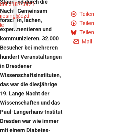
Staunend durch die
089 3187-3971
Nacht. Gemeinsam
Teilen
niesing
@dzd-
forschen, lachen,
Teilen
de
experimentieren und
Teilen
kommunizieren. 32.000
Mail
Besucher bei mehreren
hundert Veranstaltungen
in Dresdener
Wissenschaftsinstituten,
das war die diesjährige
19. Lange Nacht der
Wissenschaften und das
Paul-Langerhans-Institut
Dresden war wie immer
mit einem Diabetes-