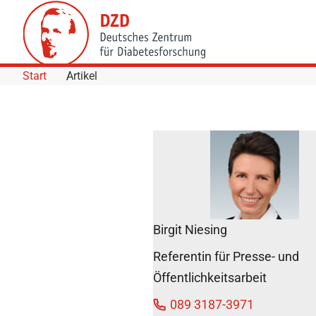
Skip to Content
Start
Artikel
Ausstellung
„Entdeckungen:
Gesundheit“
auf der Insel
Mainau
Birgit Niesing
eröffnet
20. Mai 2011
Referentin für Presse- und
Öffentlichkeitsarbeit
089 3187-3971