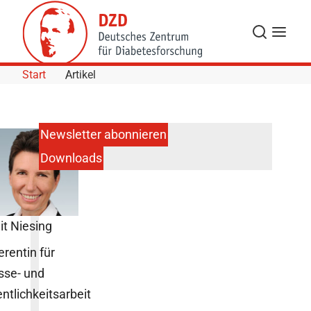
Skip to Content
Suche
Navigat
Start
Artikel
Newsletter abonnieren
Downloads
it Niesing
erentin für
sse- und
entlichkeitsarbeit