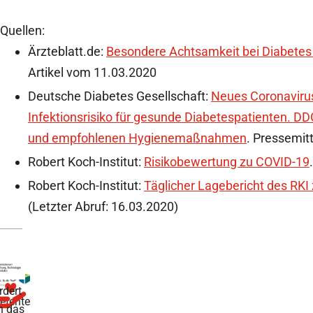
Quellen:
Ärzteblatt.de:
Besondere Achtsamkeit bei Diabetes n
Artikel vom 11.03.2020
Deutsche Diabetes Gesellschaft:
Neues Coronaviru
Infektionsrisiko für gesunde Diabetespatienten. DDG
und empfohlenen Hygienemaßnahmen
. Pressemit
Robert Koch-Institut:
Risikobewertung zu COVID-19
Robert Koch-Institut:
Täglicher Lagebericht des RKI
(Letzter Abruf: 16.03.2020)
rdert
tente
h das