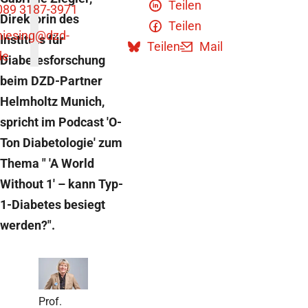
Teilen
089 3187-3971
Direktorin des
Teilen
niesing
@dzd-
Instituts für
Teilen
Mail
de
Diabetesforschung
beim DZD-Partner
Helmholtz Munich,
spricht im Podcast 'O-
Ton Diabetologie' zum
Thema " 'A World
Without 1' – kann Typ-
1-Diabetes besiegt
werden?".
Prof.