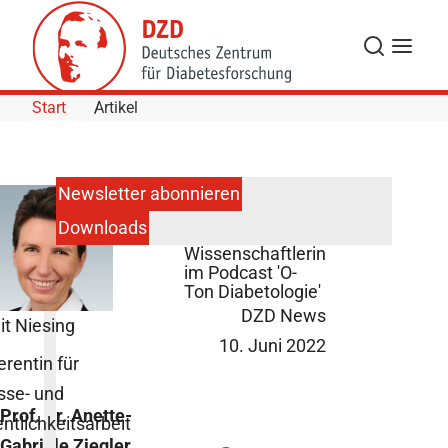
Skip to Content
Suche
Navigat
Start
Artikel
Newsletter abonnieren
Downloads
DZD-
Wissenschaftlerin
im Podcast 'O-
Ton Diabetologie'
DZD News
it Niesing
10. Juni 2022
erentin für
sse- und
Prof. Dr. Anette-
entlichkeitsarbeit
Gabriele Ziegler,