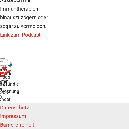
Ausbruch mit
Immuntherapien
hinauszuzögern oder
sogar zu vermeiden.
Link zum Podcast
rdert
tente
h das
rten
de für die
TR
re
forschung
die 5
n
änder
Datenschutz
Impressum
Barrierefreiheit