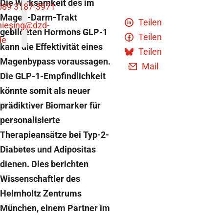
Die Wirksamkeit des im
089 3187-3971
Magen-Darm-Trakt
Teilen
niesing
@dzd-
gebildeten Hormons GLP-1
Teilen
de
kann die Effektivität eines
Teilen
Magenbypass voraussagen.
Mail
Die GLP-1-Empfindlichkeit
könnte somit als neuer
prädiktiver Biomarker für
personalisierte
Therapieansätze bei Typ-2-
Diabetes und Adipositas
dienen. Dies berichten
Wissenschaftler des
Helmholtz Zentrums
München, einem Partner im