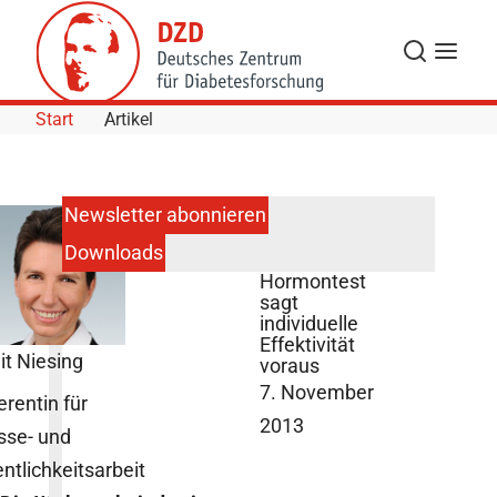
Skip to Content
Suche
Navigat
Start
Artikel
Newsletter abonnieren
Downloads
Magenbypass:
Hormontest
sagt
individuelle
Effektivität
it Niesing
voraus
7. November
erentin für
2013
sse- und
entlichkeitsarbeit