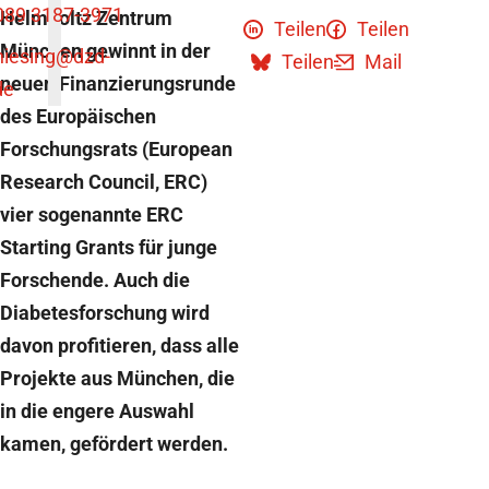
089 3187-3971
Helmholtz Zentrum
Teilen
Teilen
München gewinnt in der
niesing
@dzd-
Teilen
Mail
neuen Finanzierungsrunde
de
des Europäischen
Forschungsrats (European
Research Council, ERC)
vier sogenannte ERC
Starting Grants für junge
Forschende. Auch die
Diabetesforschung wird
davon profitieren, dass alle
Projekte aus München, die
in die engere Auswahl
kamen, gefördert werden.