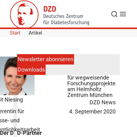
Skip to Content
Suche
Navigat
Start
Artikel
Newsletter abonnieren
Downloads
Neue Förderungen
für wegweisende
Forschungsprojekte
am Helmholtz
Zentrum München
it Niesing
DZD News
erentin für
4. September 2020
sse- und
entlichkeitsarbeit
Der DZD-Partner