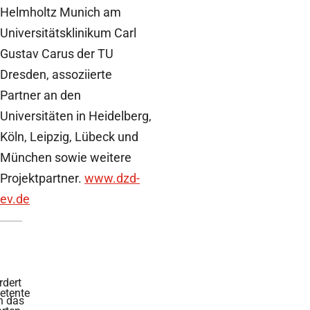
Helmholtz Munich am
Universitätsklinikum Carl
Gustav Carus der TU
Dresden, assoziierte
Partner an den
Universitäten in Heidelberg,
Köln, Leipzig, Lübeck und
München sowie weitere
Projektpartner.
www.dzd-
ev.de
rdert
tente
h das