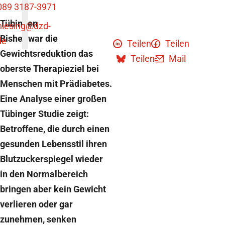
089 3187-3971
Tübingen
niesing
@dzd-
Bisher war die
de
Teilen
Teilen
Gewichtsreduktion das
Teilen
Mail
oberste Therapieziel bei
Menschen mit Prädiabetes.
Eine Analyse einer großen
Tübinger Studie zeigt:
Betroffene, die durch einen
gesunden Lebensstil ihren
Blutzuckerspiegel wieder
in den Normalbereich
bringen aber kein Gewicht
verlieren oder gar
zunehmen, senken