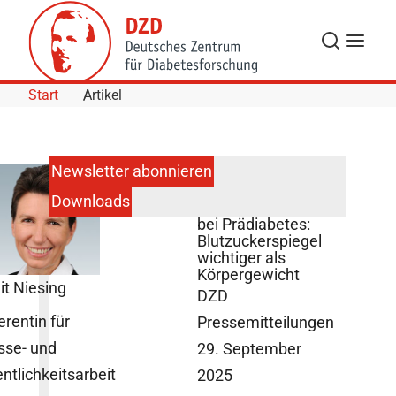
Skip to Content
Suche
Navigat
Start
Artikel
Newsletter abonnieren
Downloads
Neuer Schlüssel
bei Prädiabetes:
Blutzuckerspiegel
wichtiger als
Körpergewicht
it Niesing
DZD
erentin für
Pressemitteilungen
sse- und
29. September
entlichkeitsarbeit
2025