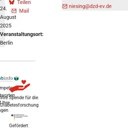
Teilen
niesing
@dzd-ev.de
24.
Mail
August
2025
Veranstaltungsort:
Berlin
mpetente
tworten
Ihre Spende für die
f Ihre
Diabetesforschung
agen
Gefördert