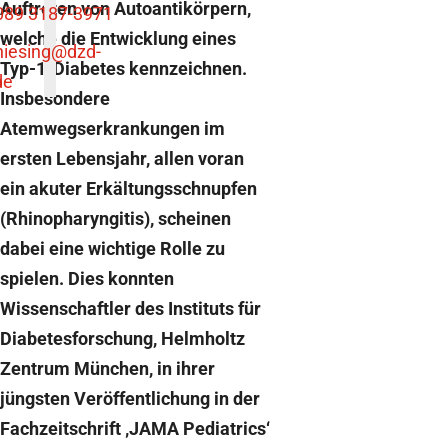
Auftreten von Autoantikörpern,
089 3187-3971
welche die Entwicklung eines
niesing
@dzd-
Typ-1-Diabetes kennzeichnen.
de
Insbesondere
Atemwegserkrankungen im
ersten Lebensjahr, allen voran
ein akuter Erkältungsschnupfen
(Rhinopharyngitis), scheinen
dabei eine wichtige Rolle zu
spielen. Dies konnten
Wissenschaftler des Instituts für
Diabetesforschung, Helmholtz
Zentrum München, in ihrer
jüngsten Veröffentlichung in der
Fachzeitschrift ‚JAMA Pediatrics‘