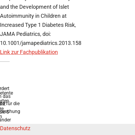
and the Development of Islet
Autoimmunity in Children at
Increased Type 1 Diabetes Risk,
JAMA Pediatrics, doi:
10.1001/jamapediatrics.2013.158
Link zur Fachpublikation
ntworten auf
r die
chung
rch das BMFTR
länder
Datenschutz