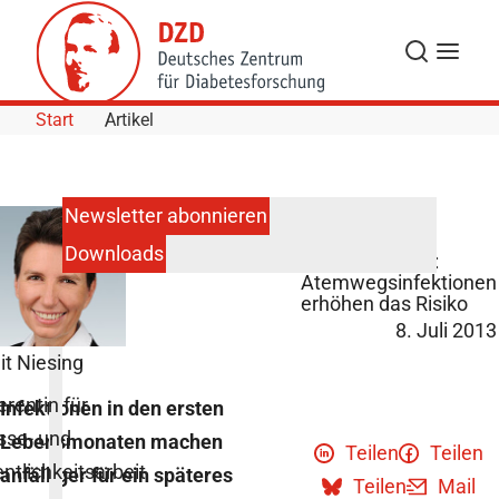
Skip to Content
Suche
Navigat
Start
Artikel
Newsletter abonnieren
Downloads
Typ-1-Diabetes:
Atemwegsinfektionen
erhöhen das Risiko
8. Juli 2013
it Niesing
erentin für
Infektionen in den ersten
sse- und
Lebensmonaten machen
Teilen
Teilen
entlichkeitsarbeit
anfälliger für ein späteres
Teilen
Mail