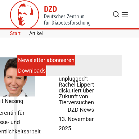
Skip to Content
Suche
Navigat
Start
Artikel
Newsletter abonnieren
Downloads
„Wissen
unplugged“:
Rachel Lippert
diskutiert über
Zukunft von
it Niesing
Tierversuchen
DZD News
erentin für
13. November
sse- und
2025
entlichkeitsarbeit