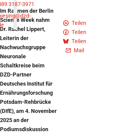
089 3187-3971
Im Rahmen der Berlin
niesing
@dzd-
Science Week nahm
Teilen
de
Dr. Rachel Lippert,
Teilen
Leiterin der
Teilen
Nachwuchsgruppe
Mail
Neuronale
Schaltkreise beim
DZD-Partner
Deutsches Institut für
Ernährungsforschung
Potsdam-Rehbrücke
(DIfE), am 4. November
2025 an der
Podiumsdiskussion