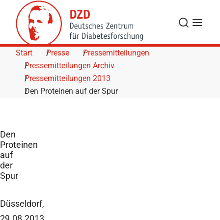
Skip to Content
Suche
Navigat
Start
Presse
Pressemitteilungen
Pressemitteilungen Archiv
Pressemitteilungen 2013
Den Proteinen auf der Spur
Den
Proteinen
auf
der
Spur
Düsseldorf,
29.08.2013.