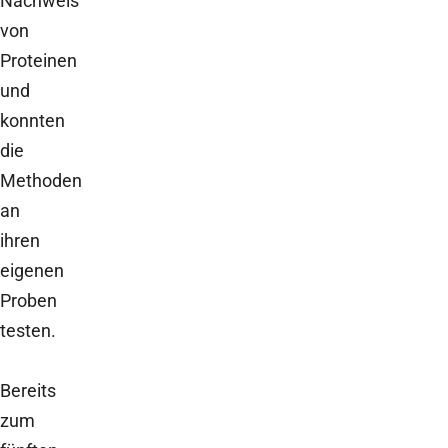
Nachweis
von
Proteinen
und
konnten
die
Methoden
an
ihren
eigenen
Proben
testen.
Bereits
zum