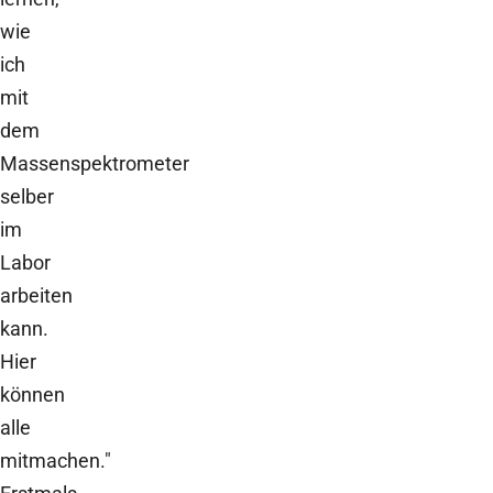
wie
ich
mit
dem
Massenspektrometer
selber
im
Labor
arbeiten
kann.
Hier
können
alle
mitmachen."