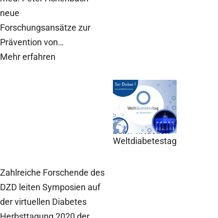
neue
Forschungsansätze zur
Prävention von…
Mehr erfahren
DZD News,
10.
November 2020
DZD und
diabinfo.de
beim virtuellen
Weltdiabetestag
Zahlreiche Forschende des
DZD leiten Symposien auf
der virtuellen Diabetes
Herbsttagung 2020 der